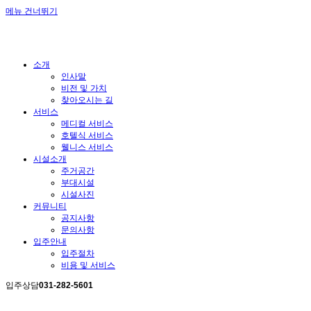
메뉴 건너뛰기
소개
인사말
비전 및 가치
찾아오시는 길
서비스
메디컬 서비스
호텔식 서비스
웰니스 서비스
시설소개
주거공간
부대시설
시설사진
커뮤니티
공지사항
문의사항
입주안내
입주절차
비용 및 서비스
입주상담
031-282-5601