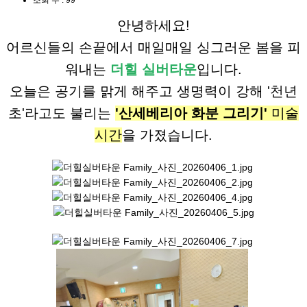
조회 수 :
99
안녕하세요!
어르신들의 손끝에서 매일매일 싱그러운 봄을 피
워내는
더힐 실버타운
입니다.
오늘은 공기를 맑게 해주고 생명력이 강해 '천년
초'라고도 불리는
'산세베리아 화분 그리기'
미술
시간
을 가졌습니다.