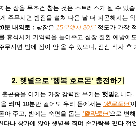
지는 잠을 무조건 참는 것은 스트레스가 될 수 있습
게 주무시면 밤잠을 설쳐 다음 날 더 피곤해지는 
0분 내외로 :
낮잠은
15분에서 20분
정도가 가장 
뇌를 휴식시켜 기억력을 높여주고 심장 질환 예방에도
주무시면 밤에 잠이 안 올 수 있으니, 점심 식사 후
2. 햇볕으로 '행복 호르몬' 충전하기
춘곤증을 이기는 가장 강력한 무기는
햇빛
입니다.
을 쬐며 10분만 걸어도 우리 몸에서는
'세로토닌'
이
돋아 주고, 밤에는 숙면을 돕는
'멜라토닌'
으로 변해
다나 창가에 앉아 햇볕을 쬐며 손가락을 폈다 접었