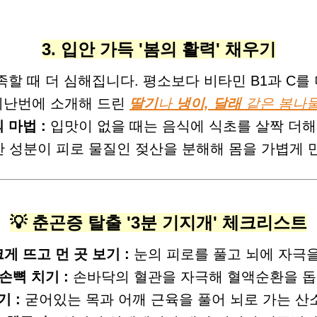
3. 입안 가득 '봄의 활력' 채우기
할 때 더 심해집니다. 평소보다 비타민 B1과 C를 
난번에 소개해 드린
딸기
나
냉이, 달래
같은 봄나물
 마법 :
입맛이 없을 때는 음식에 식초를 살짝 더해
 성분이 피로 물질인 젖산을 분해해 몸을 가볍게 
💡 춘곤증 탈출 '3분 기지개' 체크리스트
크게 뜨고 먼 곳 보기 :
눈의 피로를 풀고 뇌에 자극을
 손뼉 치기 :
손바닥의 혈관을 자극해 혈액순환을 돕
 :
굳어있는 목과 어깨 근육을 풀어 뇌로 가는 산