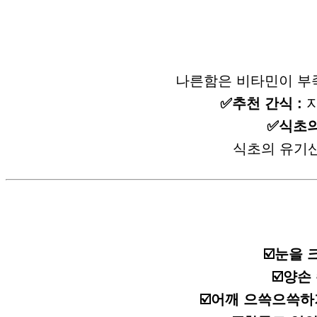
나른함은 비타민이 부족
✅추천 간식 :
지
✅식초의
식초의 유기산
☑️눈을 
☑️양손
☑️어깨 으쓱으쓱하기