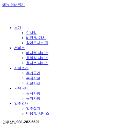
메뉴 건너뛰기
소개
인사말
비전 및 가치
찾아오시는 길
서비스
메디컬 서비스
호텔식 서비스
웰니스 서비스
시설소개
주거공간
부대시설
시설사진
커뮤니티
공지사항
문의사항
입주안내
입주절차
비용 및 서비스
입주상담
031-282-5601