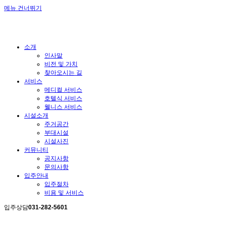
메뉴 건너뛰기
소개
인사말
비전 및 가치
찾아오시는 길
서비스
메디컬 서비스
호텔식 서비스
웰니스 서비스
시설소개
주거공간
부대시설
시설사진
커뮤니티
공지사항
문의사항
입주안내
입주절차
비용 및 서비스
입주상담
031-282-5601