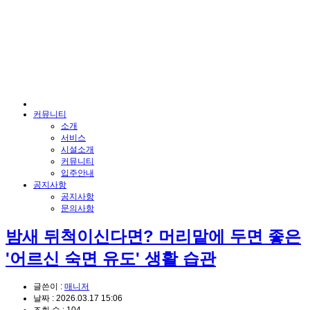
커뮤니티
소개
서비스
시설소개
커뮤니티
입주안내
공지사항
공지사항
문의사항
밤새 뒤척이신다면? 머리맡에 두면 좋은
'어르신 숙면 유도' 생활 습관
글쓴이 :
매니저
날짜 :
2026.03.17 15:06