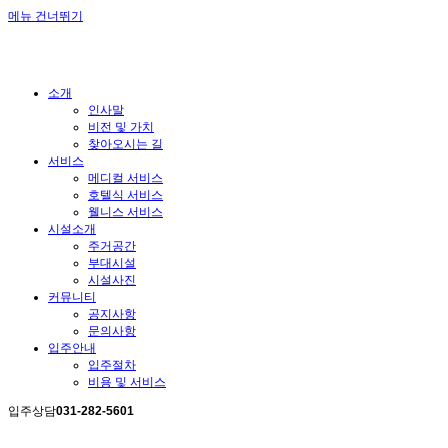
메뉴 건너뛰기
소개
인사말
비전 및 가치
찾아오시는 길
서비스
메디컬 서비스
호텔식 서비스
웰니스 서비스
시설소개
주거공간
부대시설
시설사진
커뮤니티
공지사항
문의사항
입주안내
입주절차
비용 및 서비스
입주상담
031-282-5601