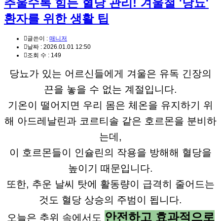
추울수록 힘든 혈당 관리! 겨울철 '당뇨'
환자를 위한 생활 팁
글쓴이 :
매니저
날짜 :
2026.01.01 12:50
조회 수 :
149
당뇨가 있는 어르신들에게 겨울은 유독 긴장의
끈을 놓을 수 없는 계절입니다.
기온이 떨어지면 우리 몸은 체온을 유지하기 위
해 아드레날린과 코르티솔 같은 호르몬을 분비하
는데,
이 호르몬들이 인슐린의 작용을 방해해 혈당을
높이기 때문입니다.
또한, 추운 날씨 탓에 활동량이 급격히 줄어드는
것도 혈당 상승의 주범이 됩니다.
안전하고 효과적으로
오늘은 추위 속에서도