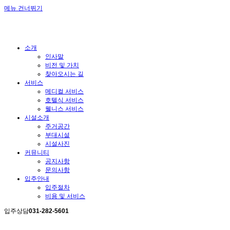
메뉴 건너뛰기
소개
인사말
비전 및 가치
찾아오시는 길
서비스
메디컬 서비스
호텔식 서비스
웰니스 서비스
시설소개
주거공간
부대시설
시설사진
커뮤니티
공지사항
문의사항
입주안내
입주절차
비용 및 서비스
입주상담
031-282-5601