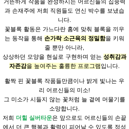
거뜬하게 작품을 완성하시는 어르신들의 집중력
과 손재주에 저희 직원들도 연신 박수를 보냈습
니다.
꽃블록 활동은 가느다란 홈에 맞춰 블록을 끼우
는 동작을 통해
손가락 소근육의 정밀함
을 키워
줄 뿐만 아니라,
상상하던 모양을 현실로 구현하며 얻는
성취감과
자존감
을 높여주는 훌륭한 프로그램
입니다.
활짝 핀 꽃블록 작품들만큼이나 밝게 빛나는 우
리 어르신들의 미소!
그 미소가 시들지 않는 꽃처럼 늘 곁에 머물기를
소망합니다.
저희
더힐 실버타운
은 앞으로도 어르신들의 손끝
에서 더 큰 행복과 활력이 피어날 수 있도록 정성