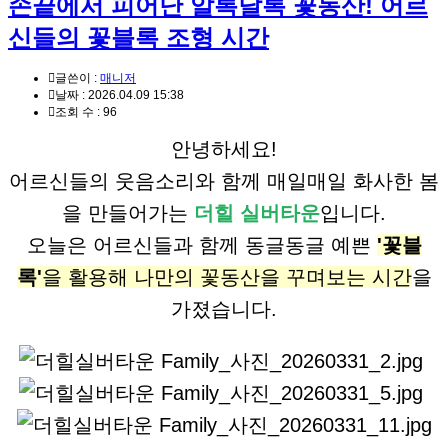
손끝에서 피어난 알록달록 꽃동산! 어르
신들의 꽃블록 조형 시간
글쓴이 :
매니저
날짜 :
2026.04.09 15:38
조회 수 :
96
안녕하세요!
어르신들의 웃음소리와 함께 매일매일 화사한 봄
을 만들어가는
더힐 실버타운
입니다.
오늘은 어르신들과 함께 동글동글 예쁜
'꽃블
록'
을 활용해 나만의 꽃동산을 꾸며보는 시간
을
가졌습니다.