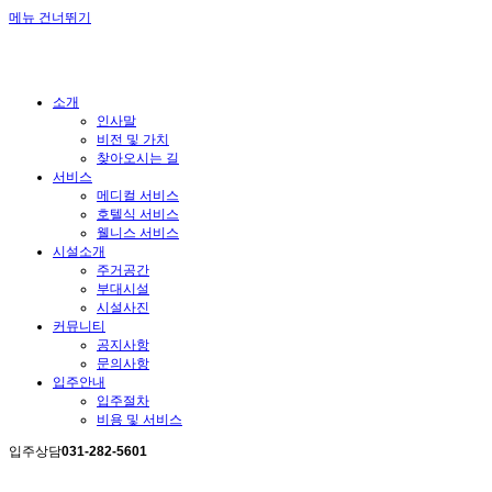
메뉴 건너뛰기
소개
인사말
비전 및 가치
찾아오시는 길
서비스
메디컬 서비스
호텔식 서비스
웰니스 서비스
시설소개
주거공간
부대시설
시설사진
커뮤니티
공지사항
문의사항
입주안내
입주절차
비용 및 서비스
입주상담
031-282-5601