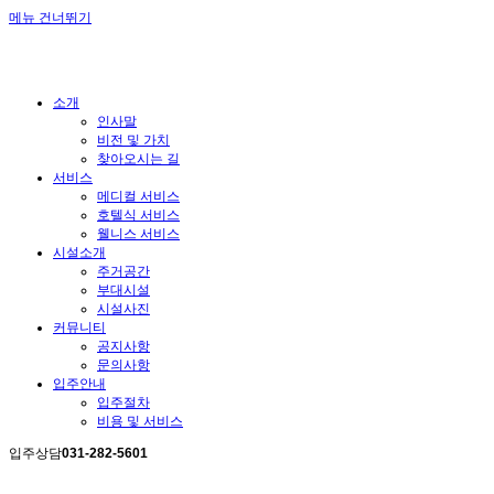
메뉴 건너뛰기
소개
인사말
비전 및 가치
찾아오시는 길
서비스
메디컬 서비스
호텔식 서비스
웰니스 서비스
시설소개
주거공간
부대시설
시설사진
커뮤니티
공지사항
문의사항
입주안내
입주절차
비용 및 서비스
입주상담
031-282-5601